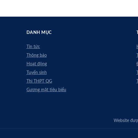
DANH MỤC
Tin tức
Thông báo
Hoạt động
Tuyển sinh
Thi THPT QG
Gương mặt tiêu biểu
Website được