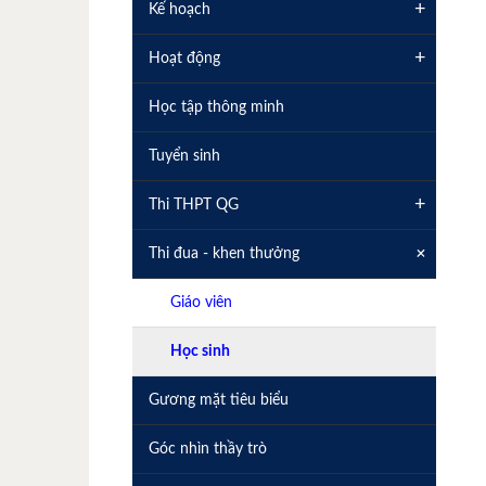
+
Kế hoạch
+
Hoạt động
Học tập thông minh
Tuyển sinh
+
Thi THPT QG
+
Thi đua - khen thưởng
Giáo viên
Học sinh
Gương mặt tiêu biểu
Góc nhìn thầy trò