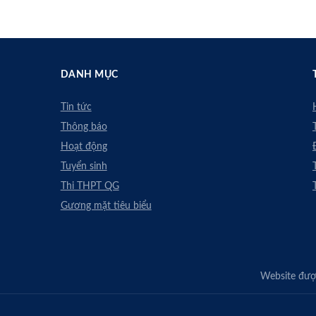
DANH MỤC
Tin tức
Thông báo
Hoạt động
Tuyển sinh
Thi THPT QG
Gương mặt tiêu biểu
Website được