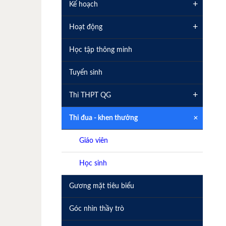
+
Kế hoạch
+
Hoạt động
Học tập thông minh
Tuyển sinh
+
Thi THPT QG
+
Thi đua - khen thưởng
Giáo viên
Học sinh
Gương mặt tiêu biểu
Góc nhìn thầy trò