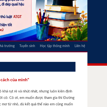
nhà trường
Tuyển sinh
Học tập thông minh
Liên hệ
 cách của mình"
̉ khá rụt rè và nhút nhát, nhưng luôn kiên định
i với cô: Cô ơi, em muốn được tham gia thi Đường
c mơ từ nhỏ, dù kết quả thế nào em cũng muốn