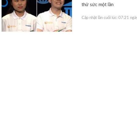
thử sức một lần
Cập nhật lần cuối lúc:
07:21 ng