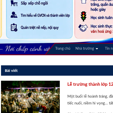
Trang chủ
Nhà trường
Tin 
Bài viết
Lễ trường thành lớp 12
Một buổi lễ hoành tráng, đầ
tiếc nuối, niềm hi vọng... t