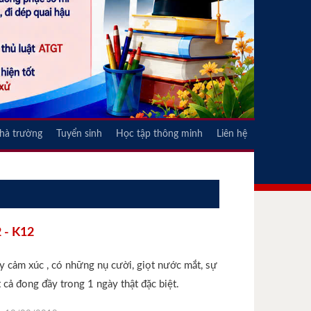
nhà trường
Tuyển sinh
Học tập thông minh
Liên hệ
 - K12
y cảm xúc , có những nụ cười, giọt nước mắt, sự
ất cả đong đầy trong 1 ngày thật đặc biệt.