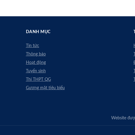
DANH MỤC
Tin tức
Thông báo
Hoạt động
Tuyển sinh
Thi THPT QG
Gương mặt tiêu biểu
Website được