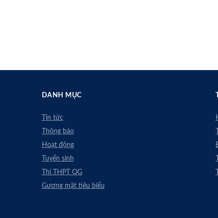
DANH MỤC
Tin tức
Thông báo
Hoạt động
Tuyển sinh
Thi THPT QG
Gương mặt tiêu biểu