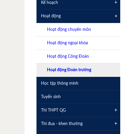
+
Kế hoạch
+
Hoạt động
Hoạt động chuyên môn
Hoạt động ngoại khóa
Hoạt động Công Đoàn
Hoạt động Đoàn trường
Học tập thông minh
Tuyển sinh
+
Thi THPT QG
+
Thi đua - khen thưởng